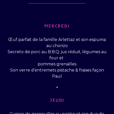
MERCREDI
Œuf parfait de la famille Arlettaz et son espuma
au chorizo
Secreto de porc au B.B.Q. jus réduit, légumes au
four et
pommes grenailles
Son verre d’entremets pistache & fraises façon
Paul
*
JEUDI
Cuisses de grenouilles au panko et son duo de