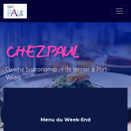
CHEZ PAUL
Cuisine bistronomique de terroir à Port-
Valais
Nous contacter
Menu du Week-End