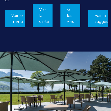
Voir
Voir
Voir le
la
les
Voir la
menu
carte
vins
suggest