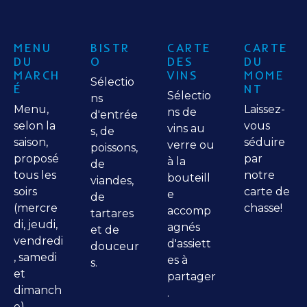
MENU
BISTR
CARTE
CARTE
DU
O
DES
DU
MARCH
VINS
MOME
Sélectio
É
NT
Sélectio
ns
Menu,
Laissez-
ns de
d'entrée
selon la
vous
vins au
s, de
saison,
séduire
verre ou
poissons,
proposé
par
à la
de
tous les
notre
bouteill
viandes,
soirs
carte de
e
de
(mercre
chasse!
accomp
tartares
di, jeudi,
agnés
et de
vendredi
d'assiett
douceur
, samedi
es à
s.
et
partager
dimanch
.
e).